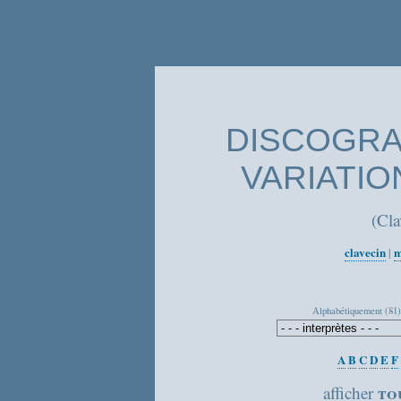
DISCOGRAP
VARIATI
(Cl
clavecin
m
|
Alphabétiquement (81)
A
B
C
D
E
F
to
afficher