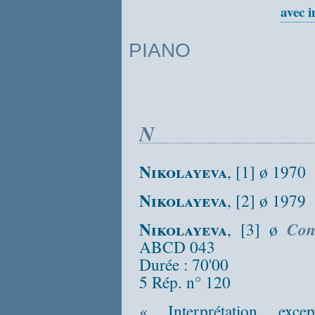
avec 
PIANO
N
Nikolayeva
, [1] ø 1970
Nikolayeva
, [2] ø 1979
Nikolayeva
, [3] ø
Con
ABCD 043
Durée : 70'00
5 Rép. n° 120
« Interprétation excep