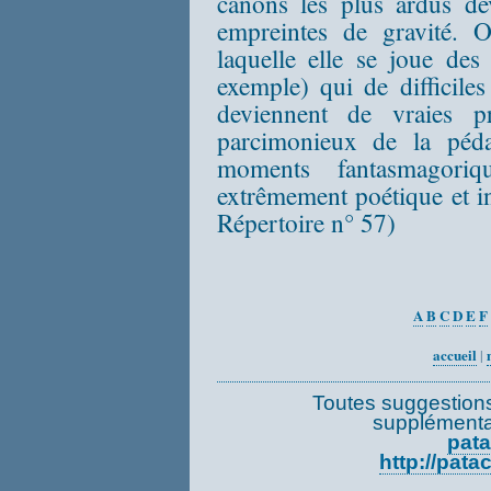
canons les plus ardus de
empreintes de gravité. 
laquelle elle se joue des
exemple) qui de difficile
deviennent de vraies p
parcimonieux de la péda
moments fantasmagoriq
extrêmement poétique et i
Répertoire n° 57)
A
B
C
D
E
F
accueil
|
Toutes suggestions
supplémenta
pata
http://pata