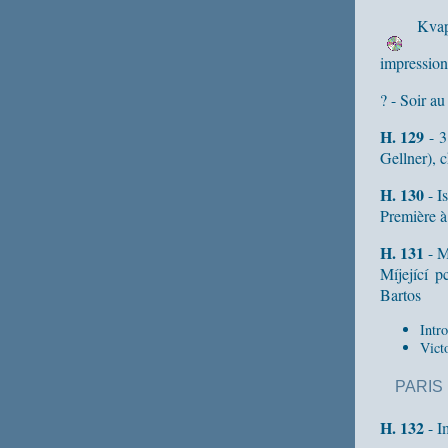
Kvap
impressioni
? - Soir au
H. 129
- 3
Gellner), 
H. 130
- Is
Première à
H. 131
- M
Míjející 
Bartos
Intr
Victo
PARIS
H. 132
- I