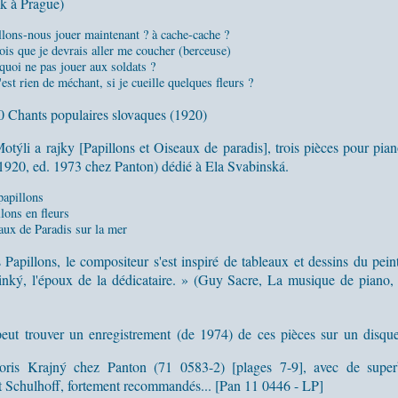
k à Prague)
llons-nous jouer maintenant ? à cache-cache ?
ois que je devrais aller me coucher (berceuse)
quoi ne pas jouer aux soldats ?
est rien de méchant, si je cueille quelques fleurs ?
0 Chants populaires slovaques (1920)
otýli a rajky [Papillons et Oiseaux de paradis], trois pièces pour pian
920, ed. 1973 chez Panton) dédié à Ela Svabinská.
papillons
lons en fleurs
aux de Paradis sur la mer
 Papillons, le compositeur s'est inspiré de tableaux et dessins du pein
ký, l'époux de la dédicataire. » (Guy Sacre, La musique de piano,
ut trouver un enregistrement (de 1974) de ces pièces sur un disque
Boris Krajný chez Panton (71 0583-2) [plages 7-9], avec de super
 Schulhoff, fortement recommandés... [Pan 11 0446 - LP]