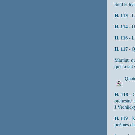
Seul le liv
H. 113
- Le
H. 114
- U
H. 116
- L
H. 117
- Q
Martinu qu
qu'il avait
Quatu
H. 118
- C
orchestre
J.Vrchlick
H. 119
- K
poèmes chi