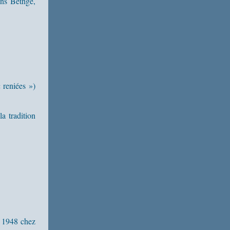
ns Bethge,
 reniées »)
a tradition
. 1948 chez