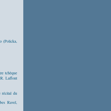
o (Policka,
tre tchèque
 R. Laffont
 récital du
bes Ravel,