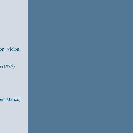
son, violon,
o (1925)
bni Matice)