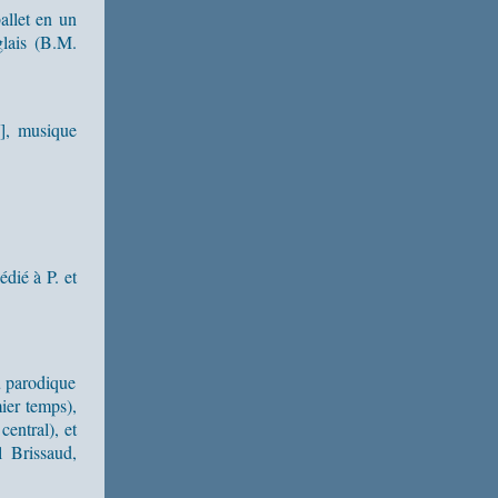
allet en un
glais (B.M.
s], musique
dié à P. et
u parodique
mier temps),
entral), et
l Brissaud,