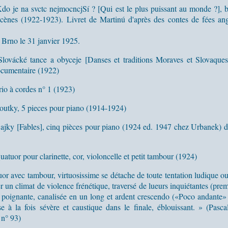
do je na svctc nejmocncjSí ? [Qui est le plus puissant au monde ?], b
scènes (1922-1923). Livret de Martinú d'après des contes de fées an
 Brno le 31 janvier 1925.
lovácké tance a obyceje [Danses et traditions Moraves et Slovaque
cumentaire (1922)
rio à cordes n° 1 (1923)
outky, 5 pieces pour piano (1914-1924)
ajky [Fables], cinq pièces pour piano (1924 ed. 1947 chez Urbanek) dé
uatuor pour clarinette, cor, violoncelle et petit tambour (1924)
or avec tambour, virtuosissime se détache de toute tentation ludique o
r un climat de violence frénétique, traversé de lueurs inquiétantes (pre
e poignante, canalisée en un long et ardent crescendo («Poco andante» c
e à la fois sévère et caustique dans le finale, éblouissant. » (Pasca
 n° 93)