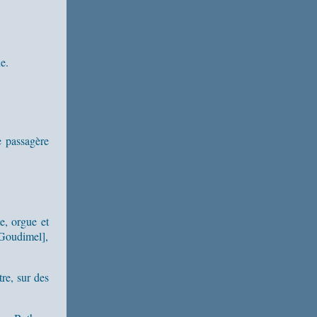
e.
e passagère
e, orgue et
Goudimel],
re, sur des