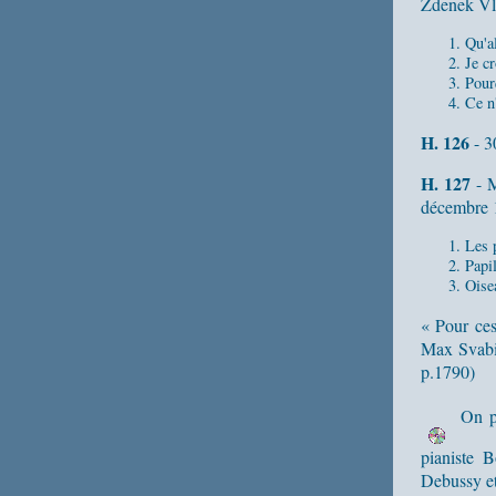
Zdenek Vl
Qu'a
Je cr
Pour
Ce n'
H. 126
- 3
H. 127
- M
décembre 1
Les 
Papil
Oise
« Pour ces
Max Svabin
p.1790)
On pe
pianiste 
Debussy et