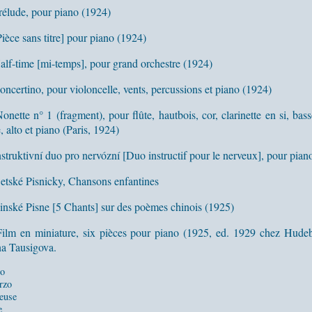
rélude, pour piano (1924)
Pièce sans titre] pour piano (1924)
alf-time [mi-temps], pour grand orchestre (1924)
oncertino, pour violoncelle, vents, percussions et piano (1924)
onette n° 1 (fragment), pour flûte, hautbois, cor, clarinette en si, bas
, alto et piano (Paris, 1924)
nstruktivní duo pro nervózní [Duo instructif pour le nerveux], pour pian
etské Pisnicky, Chansons enfantines
inské Pisne [5 Chants] sur des poèmes chinois (1925)
ilm en miniature, six pièces pour piano (1925, ed. 1929 chez Hude
na Tausigova.
o
rzo
euse
e