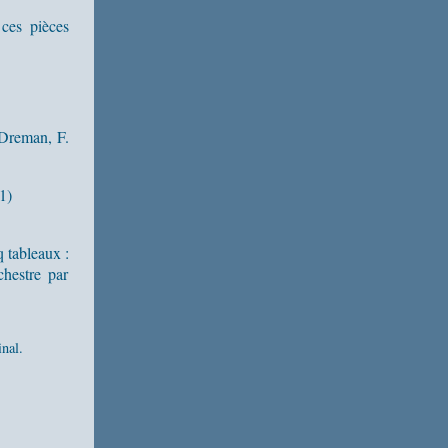
 ces pièces
 Dreman, F.
1)
 tableaux :
hestre par
nal.