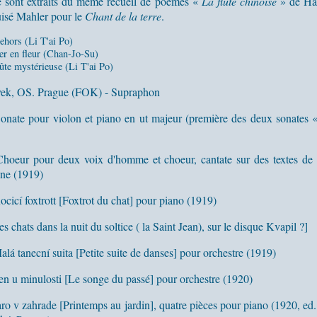
sont extraits du même recueil de poèmes «
La flûte chinoise
» de Ha
uisé Mahler pour le
Chant de la terre
.
ehors (Li T'ai Po)
er en fleur (Chan-Jo-Su)
ûte mystérieuse (Li T'ai Po)
vek, OS. Prague (FOK) - Supraphon
onate pour violon et piano en ut majeur (première des deux sonates «
hoeur pour deux voix d'homme et choeur, cantate sur des textes de l
ne (1919)
ocicí foxtrott [Foxtrot du chat] pour piano (1919)
s chats dans la nuit du soltice ( la Saint Jean), sur le disque Kvapil ?]
alá tanecní suita [Petite suite de danses] pour orchestre (1919)
en u minulosti [Le songe du passé] pour orchestre (1920)
aro v zahrade [Printemps au jardin], quatre pièces pour piano (1920, ed