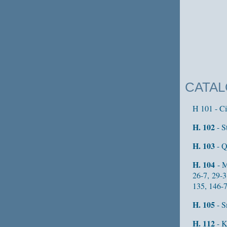
CATAL
H 101 - Ci
H. 102
- S
H. 103
- Q
H. 104
- M
26-7, 29-3
135, 146-7
H. 105
- S
H. 112
- K