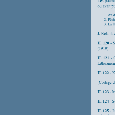
Les poème 
où avait p
Au d
Pêch
La fl
J. Belahla
H. 120
- S
(1919)
H. 121
- C
Lithuanien
H. 122
- K
[Cortège de
H. 123
- M
H. 124
- S
H. 125
- J