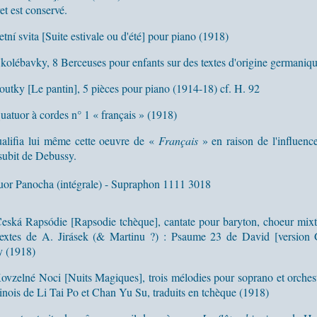
ret est conservé.
tní svita [Suite estivale ou d'été] pour piano (1918)
kolébavky, 8 Berceuses pour enfants sur des textes d'origine germaniqu
outky [Le pantin], 5 pièces pour piano (1914-18) cf. H. 92
uatuor à cordes n° 1 « français » (1918)
alifia lui même cette oeuvre de «
Français
» en raison de l'influenc
 subit de Debussy.
or Panocha (intégrale) - Supraphon 1111 3018
eská Rapsódie [Rapsodie tchèque], cantate pour baryton, choeur mixt
 textes de A. Jirásek (& Martinu ?) : Psaume 23 de David [version 
y (1918)
ovzelné Noci [Nuits Magiques], trois mélodies pour soprano et orchest
nois de Li Tai Po et Chan Yu Su, traduits en tchèque (1918)