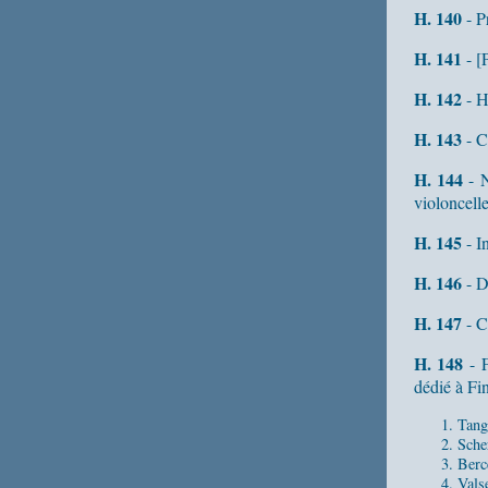
H. 140
- P
H. 141
- [
H. 142
- H
H. 143
- C
H. 144
- N
violoncelle
H. 145
- I
H. 146
- D
H. 147
- C
H. 148
- F
dédié à Fi
Tang
Sche
Berc
Vals