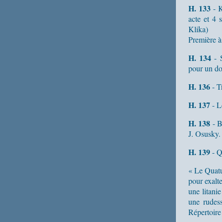
H. 133
- K
acte et 4 
Klika)
Première à
H. 134
- S
pour un do
H. 136
- T
H. 137
- L
H. 138
- B
J. Osusky.
H. 139
- Q
« Le Quatu
pour exalte
une litani
une rudess
Répertoire