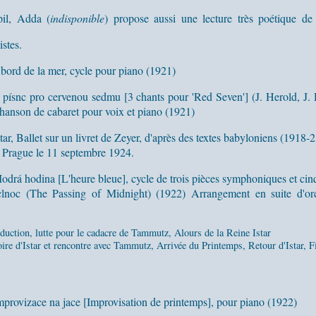
il, Adda (
indisponible
) propose aussi une lecture très poétique de
stes.
 bord de la mer, cycle pour piano (1921)
 písnc pro cervenou sedmu [3 chants pour 'Red Seven'] (J. Herold, J.
chanson de cabaret pour voix et piano (1921)
tar, Ballet sur un livret de Zeyer, d'après des textes babyloniens (1918-2
 Prague le 11 septembre 1924.
odrá hodina [L'heure bleue], cycle de trois pièces symphoniques et cinq
pclnoc (The Passing of Midnight) (1922) Arrangement en suite d'orc
oduction, lutte pour le cadacre de Tammutz, Alours de la Reine Istar
ire d'Istar et rencontre avec Tammutz, Arrivée du Printemps, Retour d'Istar, Fi
mprovizace na jace [Improvisation de printemps], pour piano (1922)