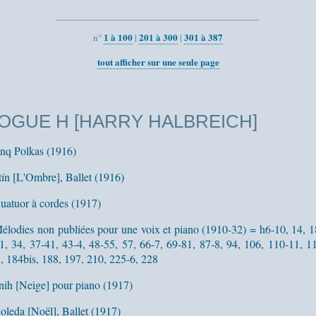
1 à 100
201 à 300
301 à 387
n°
|
|
tout afficher sur une seule page
OGUE H [HARRY HALBREICH]
nq Polkas (1916)
tín [L'Ombre], Ballet (1916)
uatuor à cordes (1917)
élodies non publiées pour une voix et piano (1910-32) = h6-10, 14, 1
1, 34, 37-41, 43-4, 48-55, 57, 66-7, 69-81, 87-8, 94, 106, 110-11, 1
, 184bis, 188, 197, 210, 225-6, 228
nih [Neige] pour piano (1917)
oleda [Noël], Ballet (1917)