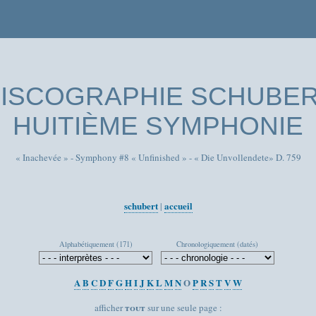
ISCOGRAPHIE SCHUBE
HUITIÈME SYMPHONIE
« Inachevée » - Symphony #8 « Unfinished » - « Die Unvollendete» D. 759
schubert
accueil
|
Alphabétiquement (171)
Chronologiquement (datés)
A
B
C
D
F
G
H
I
J
K
L
M
N
O
P
R
S
T
V
W
tout
afficher
sur une seule page :