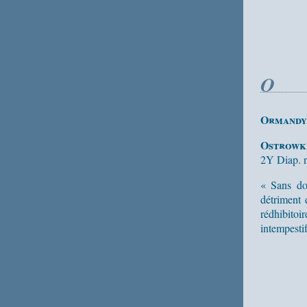
O
Ormandy
Ostrowk
2Y Diap. 
« Sans dou
détriment 
rédhibitoi
intempestif