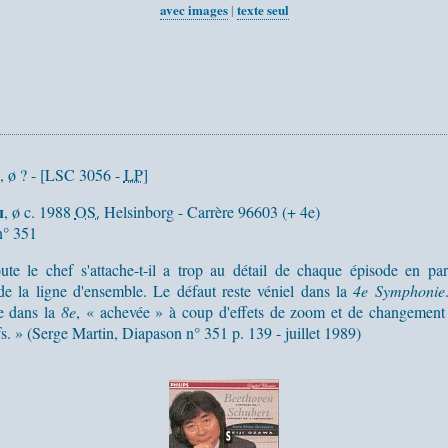
avec images
texte seul
|
, ø ? - [LSC 3056 -
LP
]
i
, ø c. 1988
OS.
Helsinborg - Carrère 96603 (+ 4e)
n° 351
te le chef s'attache-t-il a trop au détail de chaque épisode en part
de la ligne d'ensemble. Le défaut reste véniel dans la
4e Symphonie
re dans la
8e
, « achevée » à coup d'effets de zoom et de changement
s. » (Serge Martin, Diapason n° 351 p. 139 - juillet 1989)